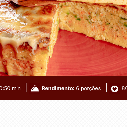
|
|
0:50 min
Rendimento:
6
porções
8