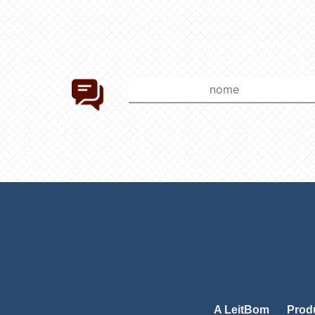
A LeitBom
Prod