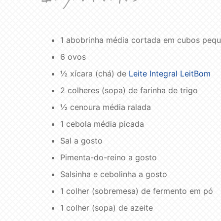
1 abobrinha média cortada em cubos peq
6 ovos
½ xícara (chá) de
Leite Integral LeitBom
2 colheres (sopa) de farinha de trigo
½ cenoura média ralada
1 cebola média picada
Sal a gosto
Pimenta-do-reino a gosto
Salsinha e cebolinha a gosto
1 colher (sobremesa) de fermento em pó
1 colher (sopa) de azeite