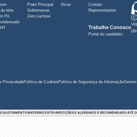
bom
Prato Principal
Dicas
Contato
de leite
Sobremesas
Representantes
em Pó
Zero Lactose
Condensado
Vi
Trabalhe Conosco
UHT
di
Portal do candidato
de Privacidade
Política de Cookies
Política de Segurança da Informação
Gerenc
 O ALEITAMENTO MATERNO EVITA INFECÇÕES E ALERGIAS E É RECOMENDADO ATÉ OS 