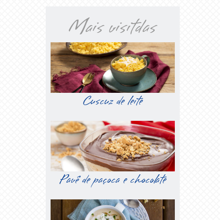
Mais visitdas
Cuscuz de leite
Pavê de paçoca e chocolate