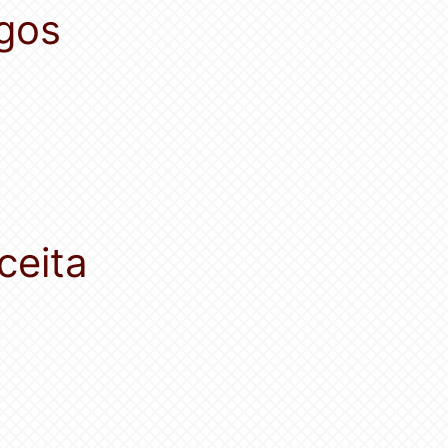
gos
ceita