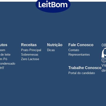
08
utos
Receitas
Nutrição
Fale Conosco
bom
Prato Principal
Dicas
Contato
de leite
Sobremesas
Representantes
em Pó
Zero Lactose
Condensado
Vi
Trabalhe Conosco
UHT
di
Portal do candidato