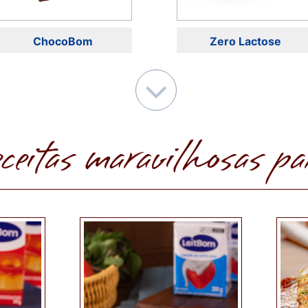
ChocoBom
Zero Lactose
eceitas maravilhosas pa