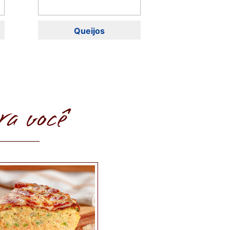
Queijos
ra você