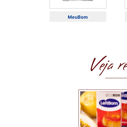
MeuBom
Veja r